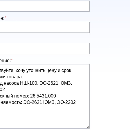
н:
*
ение:
*