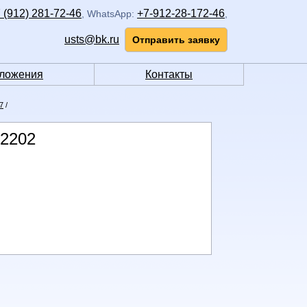
 (912) 281-72-46
+7-912-28-172-46
,
WhatsApp:
,
usts@bk.ru
Отправить заявку
ложения
Контакты
7
/
-2202